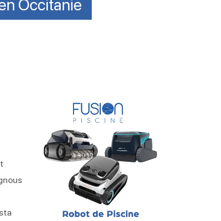
 en Occitanie
t
ugnous
sta