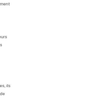
ement
eurs
es
s, ils
 de