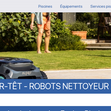
Piscines
Équipements
Services pi
UR-TÊT
-
ROBOTS
NETTOYEUR