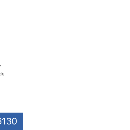
,
de
66130