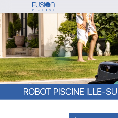
Skip
to
main
content
ROBOT
PISCINE
ILLE-S