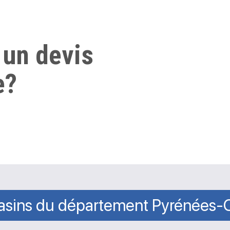
 un devis
e?
sins du département Pyrénées-O