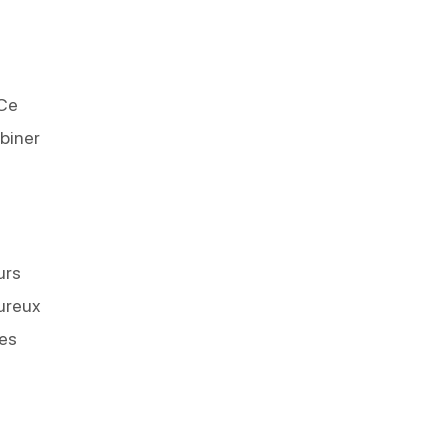
t
 Ce
biner
urs
oureux
les