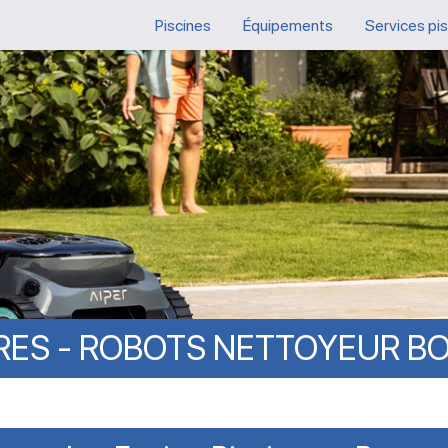
Piscines
Équipements
Services pi
RES
-
ROBOTS
NETTOYEUR
B