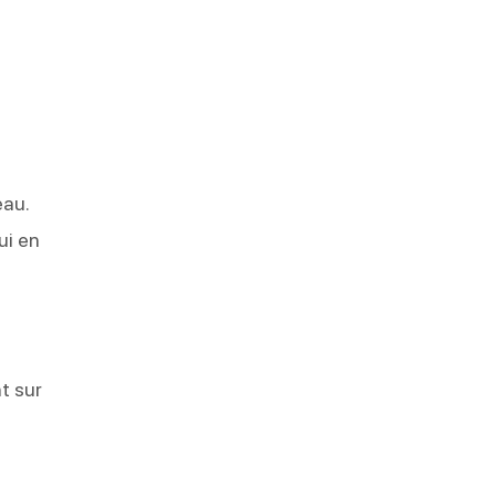
eau.
ui en
nt sur