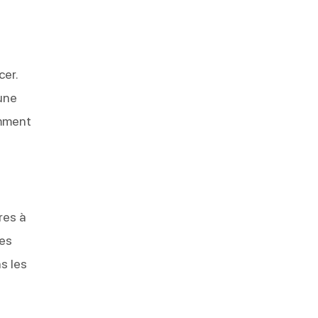
cer.
 une
amment
res à
les
s les