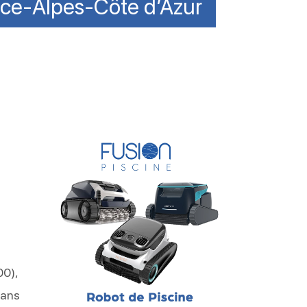
ence-Alpes-Côte d’Azur
00),
rans