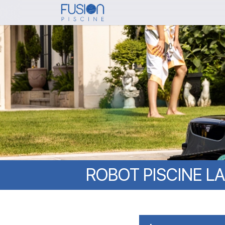
Skip
to
main
content
ROBOT
PISCINE
LA