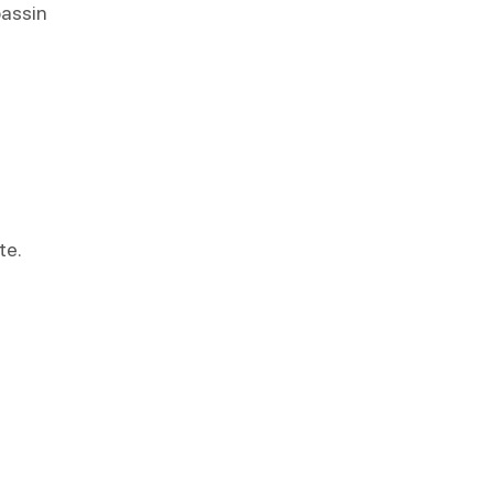
bassin
e
te.