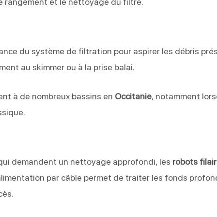
le rangement et le nettoyage du filtre.
sance du système de filtration pour aspirer les débris pré
ment au skimmer ou à la prise balai.
ennent à de nombreux bassins en
Occitanie
, notamment lor
ssique.
s qui demandent un nettoyage approfondi, les
robots filai
limentation par câble permet de traiter les fonds profon
cès.