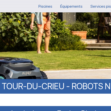
Piscines
Équipements
Services pi
TOUR-DU-CRIEU
-
ROBOTS
N