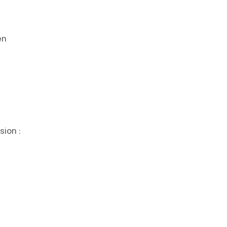
en
sion :