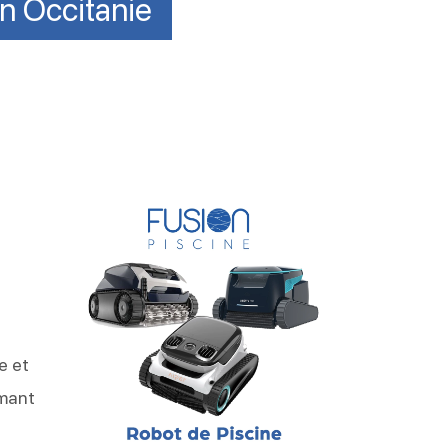
en Occitanie
e
e et
rmant