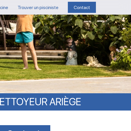
scine
Trouver un pisciniste
Contact
ETTOYEUR
ARIÈGE