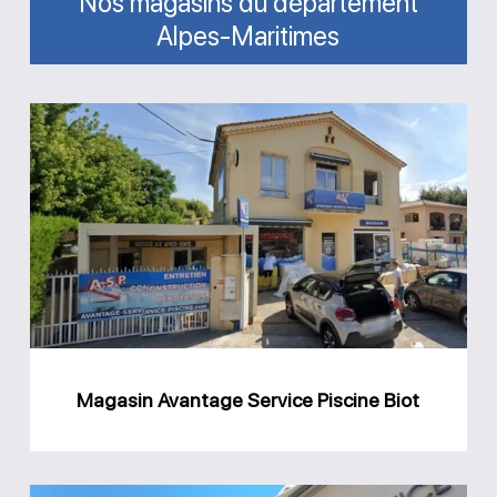
Nos magasins du département
Alpes-Maritimes
Magasin
Avantage
Service
Piscine
Biot
Magasin Avantage Service Piscine Biot