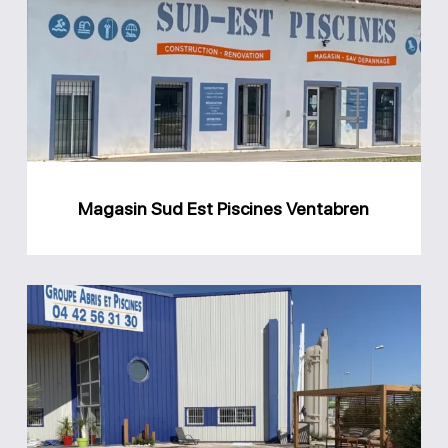
Est
Piscines
Ventabren
Magasin Sud Est Piscines Ventabren
Magasin
Groupe
Abris
et
Piscines