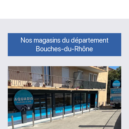
Nos magasins du département
Bouches-du-Rhône
Magasin
Aquadis
piscine
Martigues