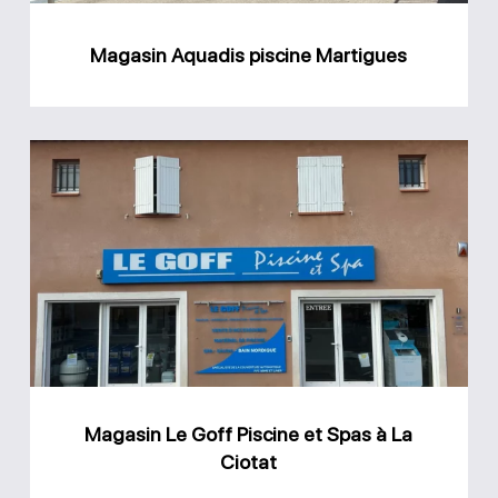
Magasin Aquadis piscine Martigues
Magasin
Le
Goff
Piscine
et
Spas
à
La
Magasin Le Goff Piscine et Spas à La
Ciotat
Ciotat