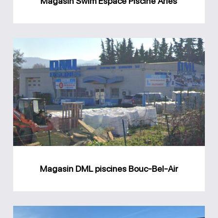
Magasin Swim Espace Piscine Arles
Magasin
DML
piscines
Bouc-
Bel-
Air
Magasin DML piscines Bouc-Bel-Air
Magasin