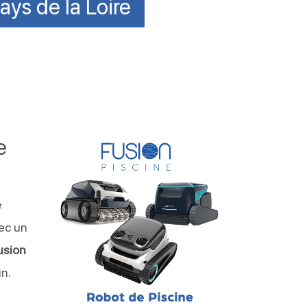
ays de la Loire
e
e
vec un
usion
in.