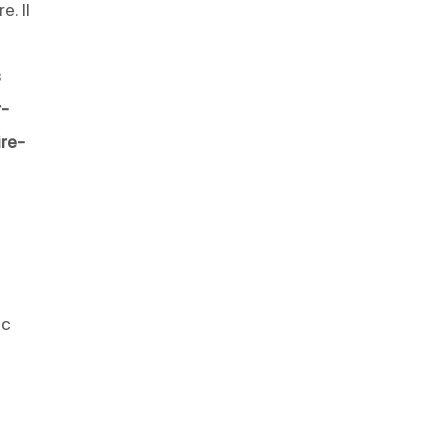
. Il
s
r-
ire-
ec