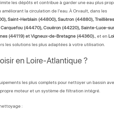
limite les dépôts et contribue à garder une eau plus propre
n améliorant la circulation de l’eau. À Orvault, dans les
), Saint-Herblain (44800), Sautron (44880), Treillière
, Carquefou (44470), Couëron (44220), Sainte-Luce-su
nes (44119) et Vigneux-de-Bretagne (44360).
, et en
Lo
s les solutions les plus adaptées à votre utilisation.
oisir en Loire-Atlantique ?
uipements les plus complets pour nettoyer un bassin av
 propre moteur et un système de filtration intégré.
 nettoyage :