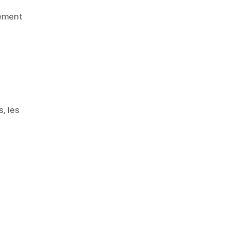
lement
, les