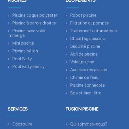
PISCINES
ÉQUIPEMENTS
Piscine coque polyester
Robot piscine
Piscine à parois droites
Filtration et pompes
Piscine avec volet
Traitement automatique
immergé
Chauffage piscine
Mini piscine
Sécurité piscine
Piscine béton
Abri de piscine
Pool Party
Volet piscine
Pool Party Family
Accessoires piscine
Chimie de l’eau
Piscine connectée
Spa et bien-être
SERVICES
FUSION PISCINE
Construire
Qui sommes-nous?