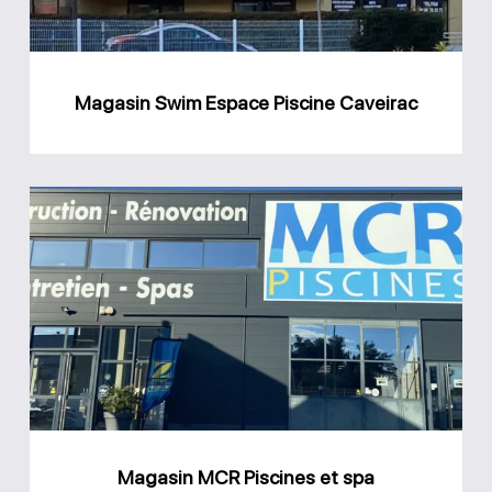
Magasin Swim Espace Piscine Caveirac
Magasin
MCR
Piscines
et
spa
Caissargues
Magasin MCR Piscines et spa