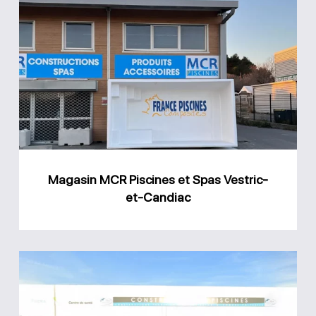
Magasin
MCR
Piscines
et
Spas
Vestric-
et-
Candiac
Magasin MCR Piscines et Spas Vestric-
et-Candiac
Magasin
Actuel
Piscines