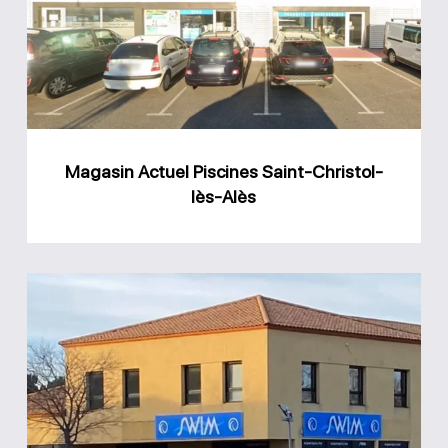
Saint-
Christol-
lès-
Alès
Magasin Actuel Piscines Saint-Christol-
lès-Alès
Magasin
Swim
Espace
Piscine
Caveirac