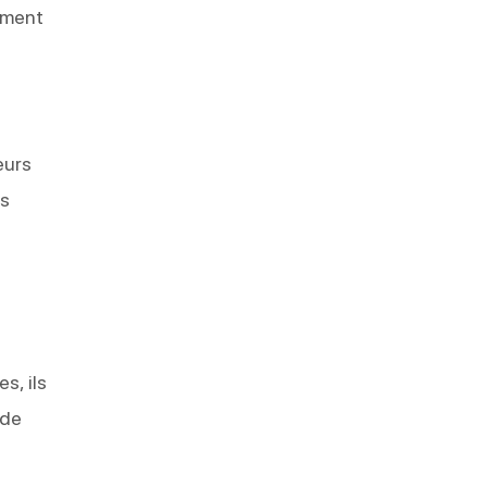
ement
eurs
es
s, ils
 de