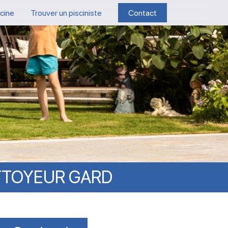
scine
Trouver un pisciniste
Contact
TTOYEUR
GARD