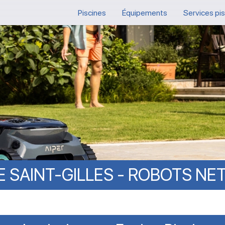
Piscines
Équipements
Services pi
E
SAINT-GILLES
-
ROBOTS
NE