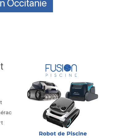
en Occitanie
t
t
nérac
rt