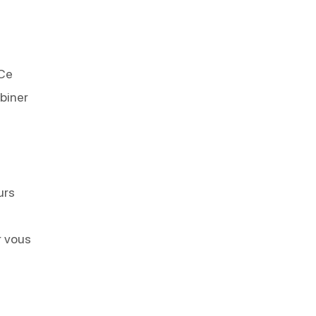
t
 Ce
biner
urs
r vous