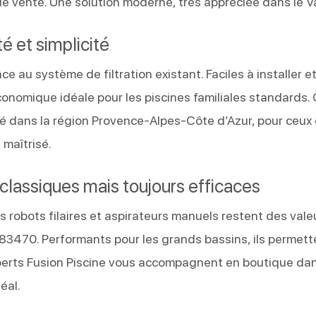
e vente. Une solution moderne, très appréciée dans le Va
é et simplicité
 au système de filtration existant. Faciles à installer e
conomique idéale pour les piscines familiales standards.
é dans la région Provence-Alpes-Côte d’Azur, pour ceux 
 maîtrisé.
: classiques mais toujours efficaces
s robots filaires et aspirateurs manuels restent des vale
3470. Performants pour les grands bassins, ils permett
xperts Fusion Piscine vous accompagnent en boutique dan
éal.