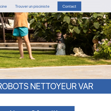
scine
Trouver un pisciniste
Contact
ROBOTS
NETTOYEUR
VAR