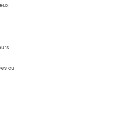
ieux
eurs
ées ou