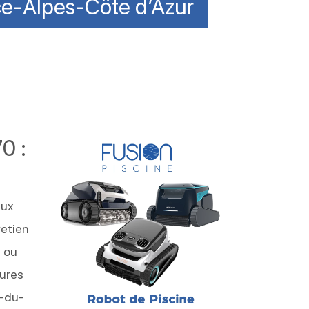
nce-Alpes-Côte d’Azur
0 :
aux
retien
 ou
ures
e-du-