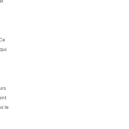
r.
t
 Ce
qui
urs
ent
s le