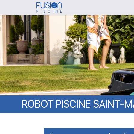
Skip
to
main
content
ROBOT
PISCINE
SAINT-M