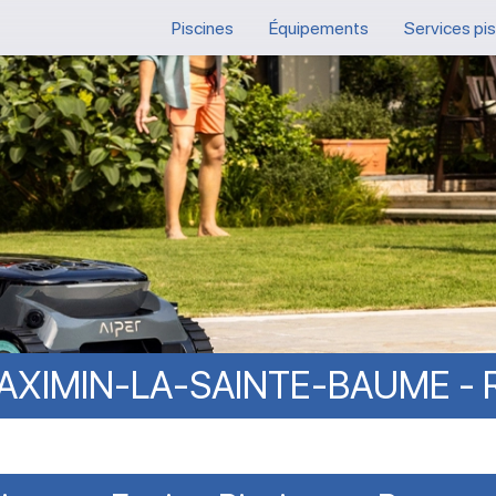
Piscines
Équipements
Services pi
AXIMIN-LA-SAINTE-BAUME
-