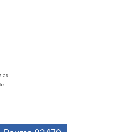
e de
de