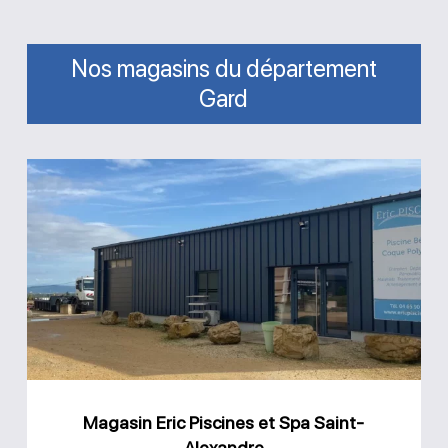
Nos magasins du département
Gard
Magasin
Eric
Piscines
et
Spa
Saint-
Alexandre
Magasin Eric Piscines et Spa Saint-
Alexandre