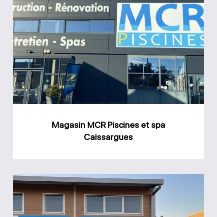
Magasin
MCR
Piscines
et
spa
Caissargues
Magasin MCR Piscines et spa
Caissargues
Magasin
MCR
Piscines