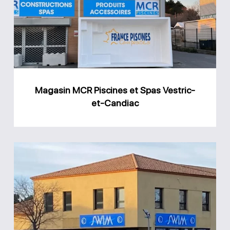
et
Spas
Vestric-
et-
Candiac
Magasin MCR Piscines et Spas Vestric-
et-Candiac
Magasin
Swim
Espace
Piscine
Caveirac