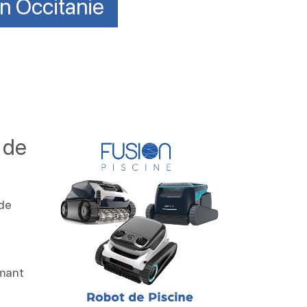
en Occitanie
 de
 de
rmant