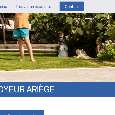
scine
Trouver un pisciniste
Contact
OYEUR
ARIÈGE