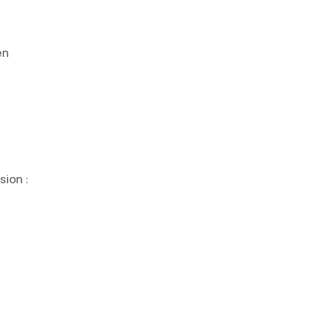
en
sion :