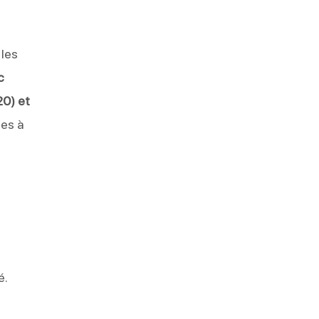
 les
c
20) et
ées à
é.