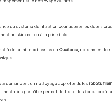
le rangement et le nettoyage du filtre.
sance du système de filtration pour aspirer les débris pré
ment au skimmer ou à la prise balai.
ennent à de nombreux bassins en
Occitanie
, notamment lor
ssique.
s qui demandent un nettoyage approfondi, les
robots filai
limentation par câble permet de traiter les fonds profon
cès.