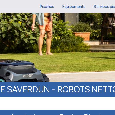
Piscines
Équipements
Services pi
NE
SAVERDUN
-
ROBOTS
NETT