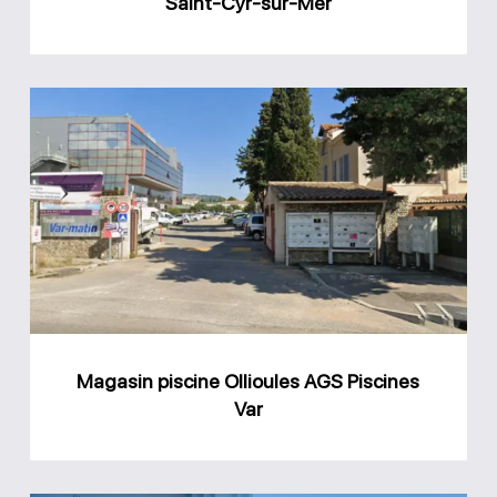
Saint-Cyr-sur-Mer
Mer
Magasin
piscine
Ollioules
AGS
Piscines
Var
Magasin piscine Ollioules AGS Piscines
Var