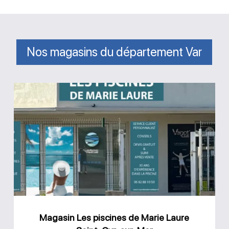
Nos magasins du département Var
Magasin
Les
piscines
de
Marie
Laure
Saint-
Cyr-
Magasin Les piscines de Marie Laure
sur-