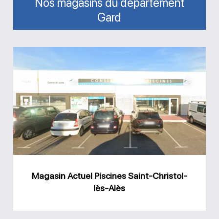
Nos magasins du département
Gard
Magasin
Actuel
Piscines
Saint-
Christol-
lès-
Alès
Magasin Actuel Piscines Saint-Christol-
lès-Alès