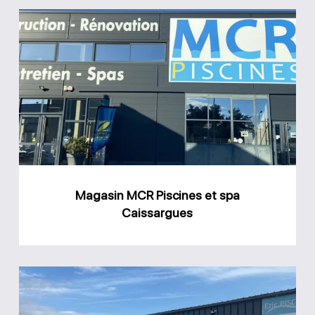
Magasin
MCR
Piscines
et
spa
Caissargues
Magasin MCR Piscines et spa
Caissargues
Magasin
Eric