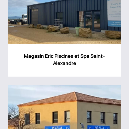
Piscines
et
Spa
Saint-
Alexandre
Magasin Eric Piscines et Spa Saint-
Alexandre
Magasin
Swim
Espace
Piscine
Caveirac