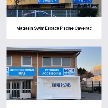
Magasin Swim Espace Piscine Caveirac
Magasin
MCR
Piscines
et
Spas
Vestric-
et-
Candiac