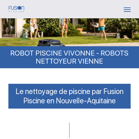
Skip
Menu
to
main
content
ROBOT PISCINE VIVONNE - ROBOTS
NETTOYEUR VIENNE
Le nettoyage de piscine par Fusion
Piscine en Nouvelle-Aquitaine