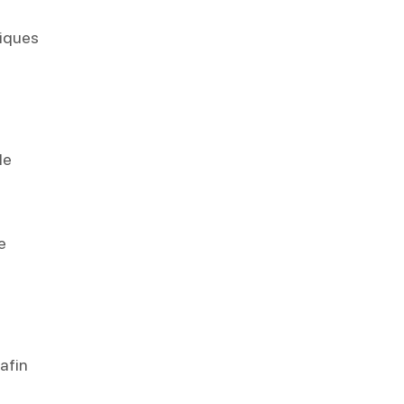
tiques
le
le
 afin