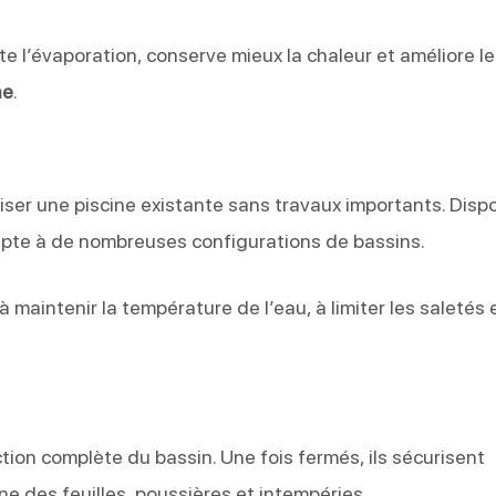
ite l’évaporation, conserve mieux la chaleur et améliore le
ne
.
ser une piscine existante sans travaux importants. Disp
dapte à de nombreuses configurations de bassins.
i à maintenir la température de l’eau, à limiter les saletés 
ion complète du bassin. Une fois fermés, ils sécurisent
ine des feuilles, poussières et intempéries.