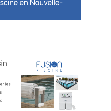
iscine en Nouvelle-
sin
er les
es
x