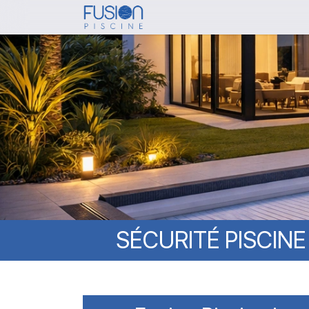
Skip
to
main
content
SÉCURITÉ
PISCINE