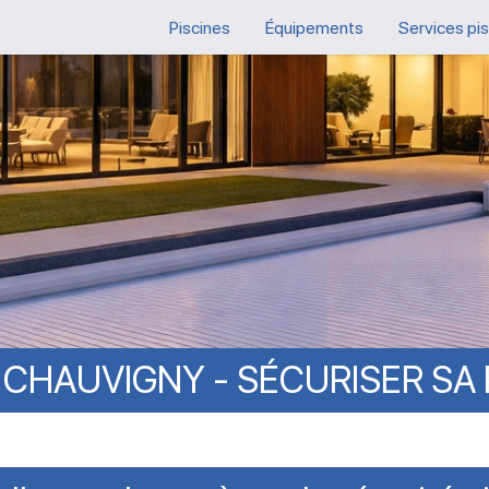
Piscines
Équipements
Services pi
CHAUVIGNY
-
SÉCURISER
SA