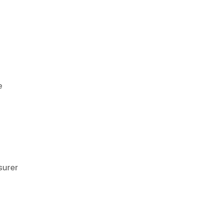
e
surer