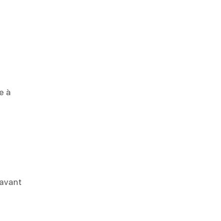
e à
 avant