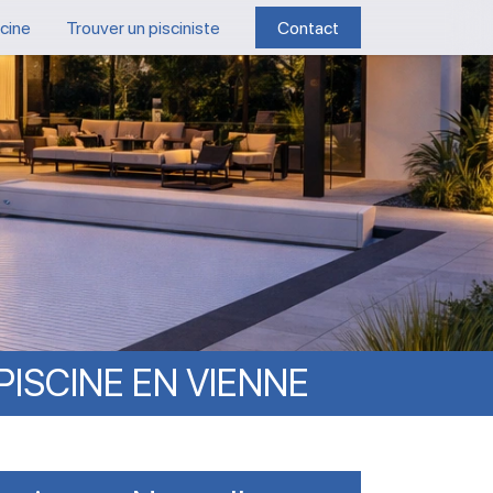
scine
Trouver un pisciniste
Contact
PISCINE
EN
VIENNE