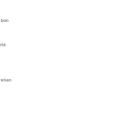
r bon
ité.
retien