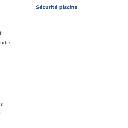
t
tudié
as
t