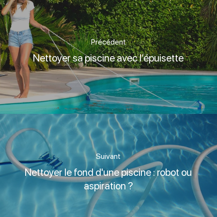
Précédent
Nettoyer sa piscine avec l’épuisette
Suivant
Nettoyer le fond d'une piscine : robot ou
aspiration ?