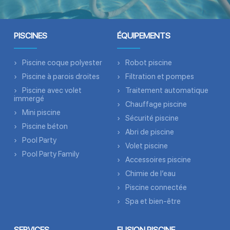
PISCINES
ÉQUIPEMENTS
Piscine coque polyester
Robot piscine
Piscine à parois droites
Filtration et pompes
Piscine avec volet
Traitement automatique
immergé
Chauffage piscine
Mini piscine
Sécurité piscine
Piscine béton
Abri de piscine
Pool Party
Volet piscine
Pool Party Family
Accessoires piscine
Chimie de l’eau
Piscine connectée
Spa et bien-être
SERVICES
FUSION PISCINE