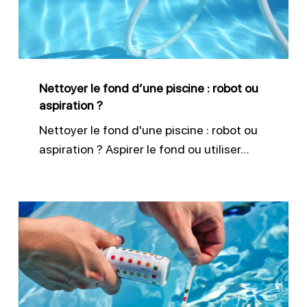
piscine
:
robot
ou
Nettoyer le fond d’une piscine : robot ou
aspiration
aspiration ?
?
Nettoyer le fond d'une piscine : robot ou
aspiration ? Aspirer le fond ou utiliser…
Ajuster
le
pH
de
l’eau