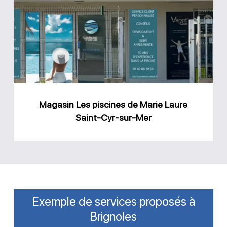
piscines
de
Marie
Laure
Saint-
Cyr-
Magasin Les piscines de Marie Laure
sur-
Saint-Cyr-sur-Mer
Mer
Exemple de services proposés à
Brignoles