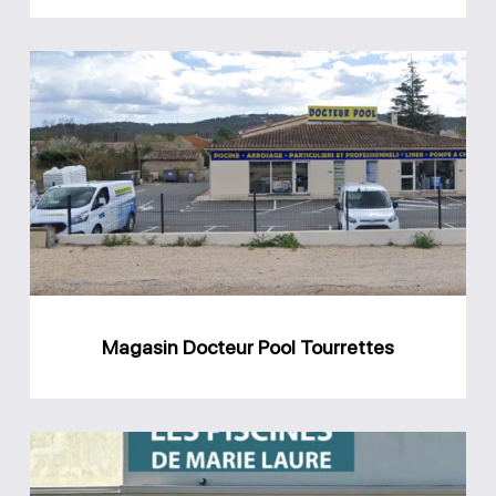
Magasin
Docteur
Pool
Tourrettes
Magasin Docteur Pool Tourrettes
Magasin
Les