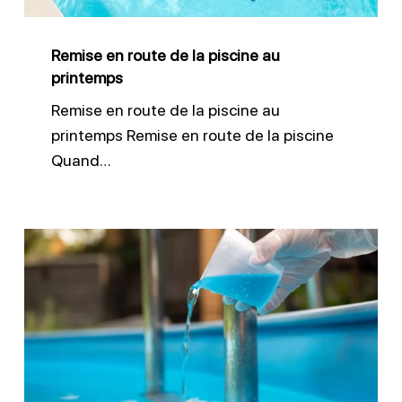
au
printemps
Remise en route de la piscine au
printemps
Remise en route de la piscine au
printemps Remise en route de la piscine
Quand…
Désinfecter
efficacement
l’eau
de
piscine