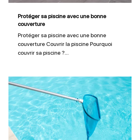
couverture
Protéger sa piscine avec une bonne
couverture
Protéger sa piscine avec une bonne
couverture Couvrir la piscine Pourquoi
couvrir sa piscine ?…
Remise
en
route
de
la
piscine