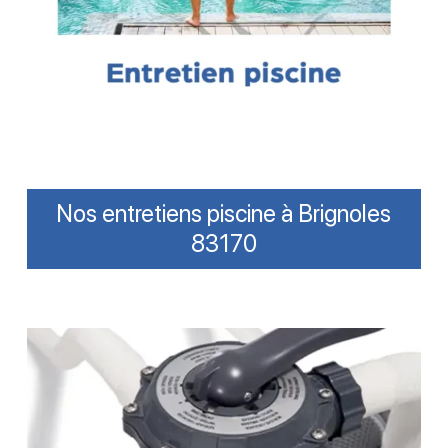
Nos entretiens piscine à Brignoles
83170
Comment
bien
nettoyer
son