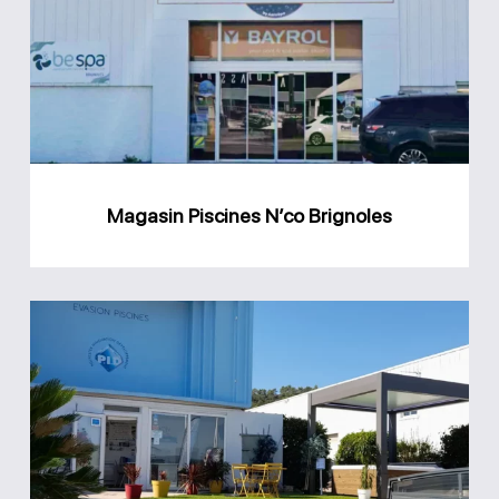
N’co
Brignoles
Magasin Piscines N’co Brignoles
Magasin
Evasion
Piscines
Saint-
Maximin-