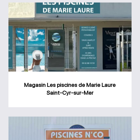
Magasin
Les
piscines
de
Marie
Laure
Saint-
Cyr-
Magasin Les piscines de Marie Laure
sur-
Saint-Cyr-sur-Mer
Mer
Magasin
Piscines