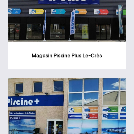
Le-
Crès
Magasin Piscine Plus Le-Crès
Magasin
Piscine
Plus
Juvignac