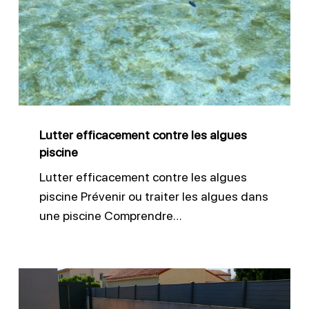
contre
les
algues
piscine
Lutter efficacement contre les algues
piscine
Lutter efficacement contre les algues
piscine Prévenir ou traiter les algues dans
une piscine Comprendre…
Entretien
des