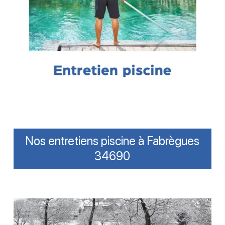
Nos entretiens piscine à Fabrègues
34690
Réussir
l’hivernage