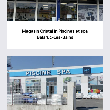
et
spa
Balaruc-
Les-
Magasin Cristal in Piscines et spa
Bains
Balaruc-Les-Bains
Magasin
AGR
Piscine
Béziers