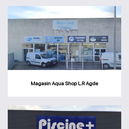
Magasin
Aqua
Shop
L.R
Agde
Magasin Aqua Shop L.R Agde
Magasin
Piscine
Plus