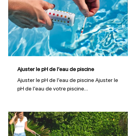
le
pH
de
l’eau
de
piscine
Ajuster le pH de l’eau de piscine
Ajuster le pH de l’eau de piscine Ajuster le
pH de l’eau de votre piscine…
Nettoyer
sa