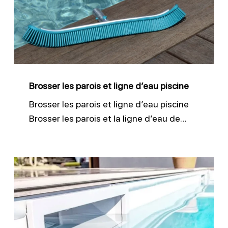
et
ligne
d’eau
piscine
Brosser les parois et ligne d’eau piscine
Brosser les parois et ligne d’eau piscine
Brosser les parois et la ligne d’eau de…
Nettoyer
efficacement
les
skimmers