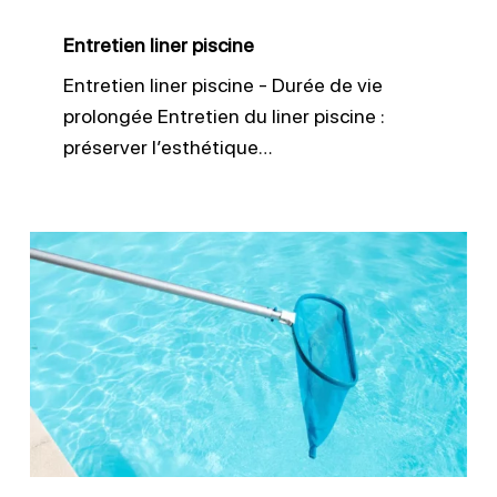
Entretien liner piscine
Entretien liner piscine - Durée de vie
prolongée Entretien du liner piscine :
préserver l’esthétique…
Remise
en
route
de
la
piscine
au