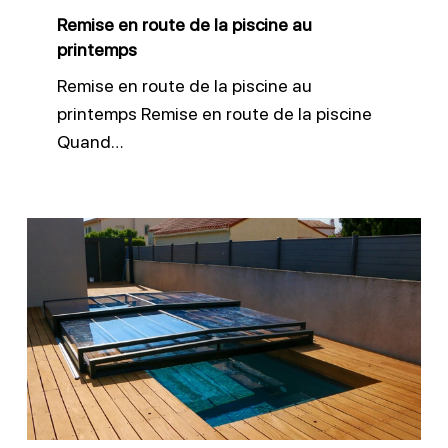
printemps
Remise en route de la piscine au
printemps
Remise en route de la piscine au
printemps Remise en route de la piscine
Quand…
Entretien
des
équipements
de
sécurité
piscine
efficace