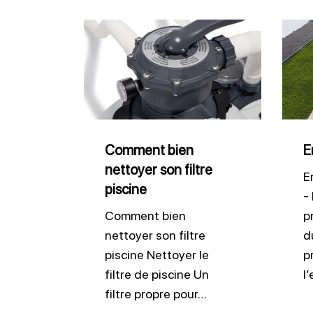
Comment
Entre
bien
liner
nettoyer
pisci
son
filtre
piscine
Comment bien
E
nettoyer son filtre
E
piscine
-
Comment bien
p
nettoyer son filtre
du
piscine Nettoyer le
p
filtre de piscine Un
l
filtre propre pour…