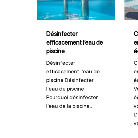
l’eau
entre
de
ses
piscine
équi
pisci
Désinfecter
C
efficacement l’eau de
e
piscine
é
Désinfecter
C
efficacement l’eau de
e
piscine Désinfecter
é
l’eau de piscine
Vé
Pourquoi désinfecter
é
l’eau de la piscine…
v
L
v