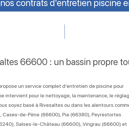
os contrats d'entretien piscine 
saltes 66600 : un bassin propre t
propose un service complet d’entretien de piscine pour
ipe intervient pour le nettoyage, la maintenance, le régla
vous soyez basé à Rivesaltes ou dans les alentours comm
), Cases-de-Pène (66600), Pia (66380), Peyrestortes
66240), Salses-le-Château (66600), Vingrau (66600) et