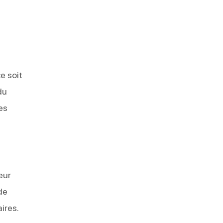
e soit
du
es
eur
de
ires.