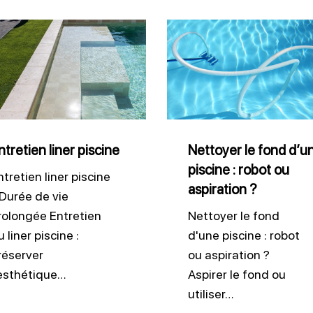
tien
Nettoyer
le
ne
fond
d’une
piscine
:
ntretien liner piscine
Nettoyer le fond d’u
piscine : robot ou
robot
ntretien liner piscine
aspiration ?
ou
 Durée de vie
aspiration
rolongée Entretien
Nettoyer le fond
 liner piscine :
d'une piscine : robot
?
réserver
ou aspiration ?
’esthétique…
Aspirer le fond ou
utiliser…