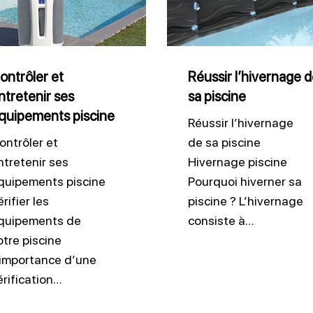
tenir
de
sa
pements
piscine
ne
ontrôler et
Réussir l’hivernage 
ntretenir ses
sa piscine
quipements piscine
Réussir l’hivernage
ontrôler et
de sa piscine
ntretenir ses
Hivernage piscine
quipements piscine
Pourquoi hiverner sa
rifier les
piscine ? L’hivernage
quipements de
consiste à…
otre piscine
’importance d’une
érification…