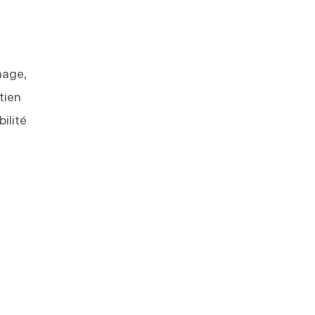
nage,
tien
bilité