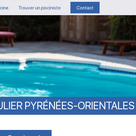
scine
Trouver un pisciniste
Contact
ULIER
PYRÉNÉES-ORIENTALES