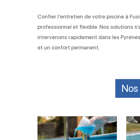
Confier l’entretien de votre piscine à Fusi
professionnel et flexible. Nos solutions 
intervenons rapidement dans les Pyrénées
et un confort permanent.
Nos 
Désinfecter
Contr
efficacement
et