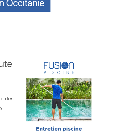
en Occitanie
oute
ge des
e