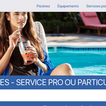
Piscines
Équipements
Services pi
TES
-
SERVICE
PRO
OU
PARTIC