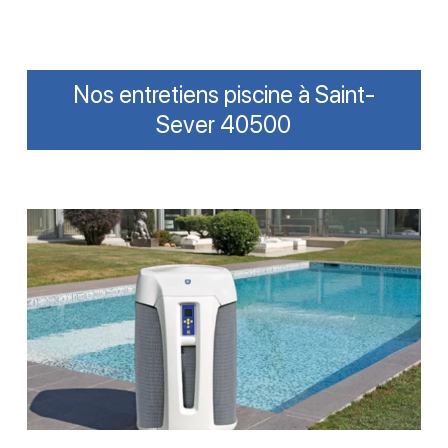
Nos entretiens piscine à Saint-
Sever 40500
Contrôler
et
entretenir
ses
équipements
piscine