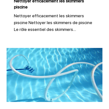
Nettoyer efficacement les skimmers
piscine
Nettoyer efficacement les skimmers
piscine Nettoyer les skimmers de piscine
Le rôle essentiel des skimmers…
Nettoyer
le
fond
d’une
piscine
:
robot
ou