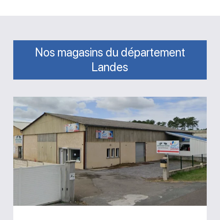
Nos magasins du département
Landes
Magasin
Matlo
Piscines
Labenne