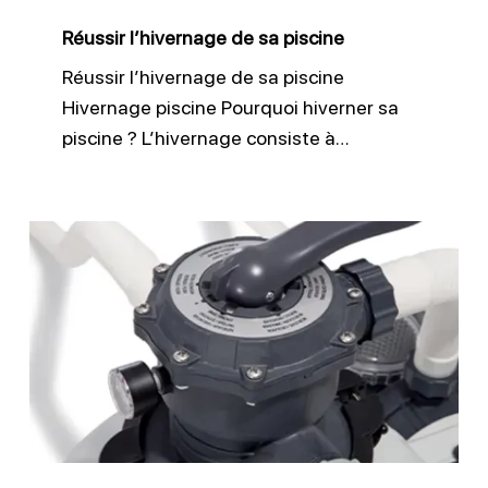
Réussir l’hivernage de sa piscine
Réussir l’hivernage de sa piscine
Hivernage piscine Pourquoi hiverner sa
piscine ? L’hivernage consiste à…
Comment
bien
nettoyer
son
filtre
piscine