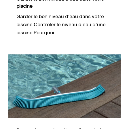
piscine
Garder le bon niveau d’eau dans votre
piscine Contrôler le niveau d’eau d’une
piscine Pourquoi…
Brosser
les
parois
et
ligne
d’eau
piscine