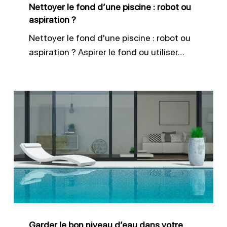
Nettoyer le fond d’une piscine : robot ou
aspiration
aspiration ?
?
Nettoyer le fond d'une piscine : robot ou
aspiration ? Aspirer le fond ou utiliser…
Garder
le
bon
niveau
d’eau
dans
votre
piscine
Garder le bon niveau d’eau dans votre