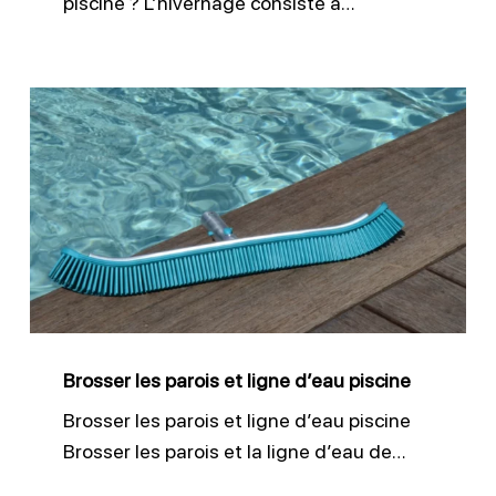
piscine ? L’hivernage consiste à…
Brosser
les
parois
et
ligne
d’eau
piscine
Brosser les parois et ligne d’eau piscine
Brosser les parois et ligne d’eau piscine
Brosser les parois et la ligne d’eau de…