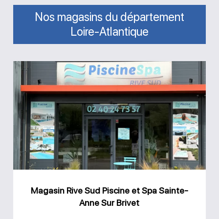
Nos magasins du département
Loire-Atlantique
Magasin
Rive
Sud
Piscine
et
Spa
Sainte-
Anne
Magasin Rive Sud Piscine et Spa Sainte-
Sur
Anne Sur Brivet
Brivet