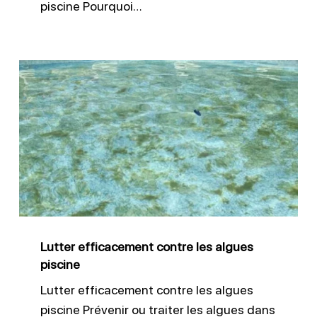
piscine Pourquoi…
Lutter
efficacement
contre
les
algues
piscine
Lutter efficacement contre les algues
piscine
Lutter efficacement contre les algues
piscine Prévenir ou traiter les algues dans