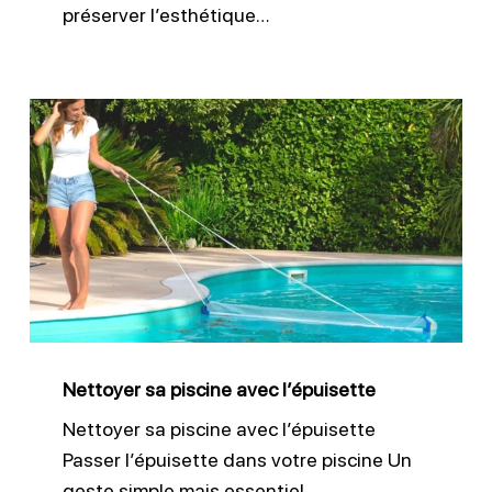
préserver l’esthétique…
Nettoyer
sa
piscine
avec
l’épuisette
Nettoyer sa piscine avec l’épuisette
Nettoyer sa piscine avec l’épuisette
Passer l’épuisette dans votre piscine Un
geste simple mais essentiel…