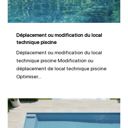
local
technique
piscine
Déplacement ou modification du local
technique piscine
Déplacement ou modification du local
technique piscine Modification ou
déplacement de local technique piscine
Optimiser…
Quel
budget
prévoir