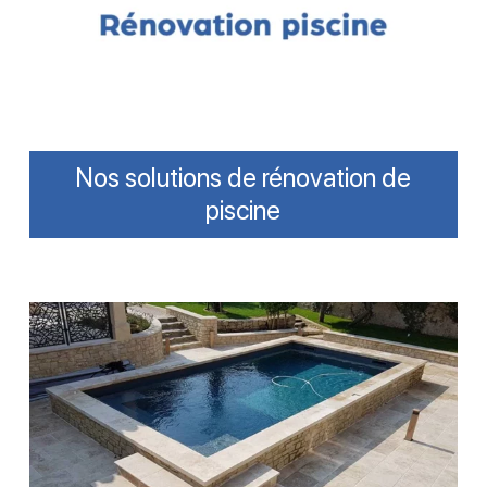
Nos solutions de rénovation de
piscine
Rénovation
d’une
piscine
enterrée
en