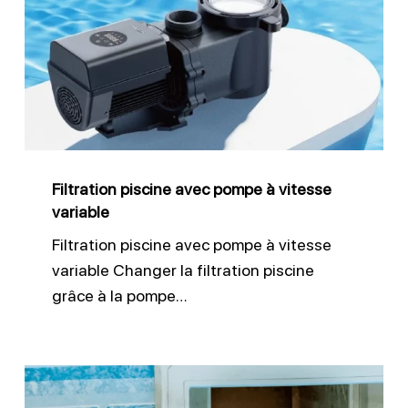
avec
pompe
à
vitesse
variable
Filtration piscine avec pompe à vitesse
variable
Filtration piscine avec pompe à vitesse
variable Changer la filtration piscine
grâce à la pompe…
Réparation