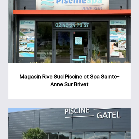
Rive
Sud
Piscine
et
Spa
Sainte-
Anne
Magasin Rive Sud Piscine et Spa Sainte-
Sur
Anne Sur Brivet
Brivet
Magasin
GPA
Piscine