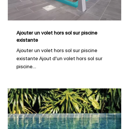
sur
piscine
existante
Ajouter un volet hors sol sur piscine
existante
Ajouter un volet hors sol sur piscine
existante Ajout d'un volet hors sol sur
piscine…
Déplacement
ou
modification
du