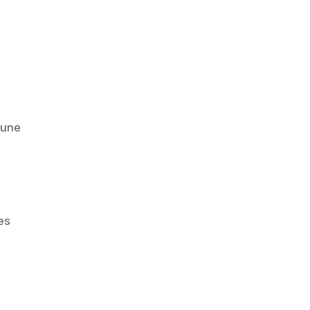
 une
es