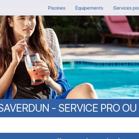
Piscines
Équipements
Services pi
SAVERDUN
-
SERVICE
PRO
OU