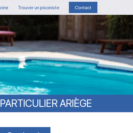
scine
Trouver un pisciniste
Contact
PARTICULIER
ARIÈGE