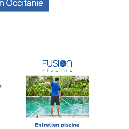
en Occitanie
t