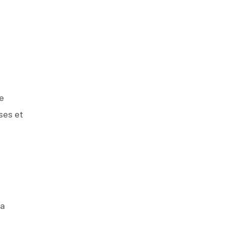
ne
uses et
la