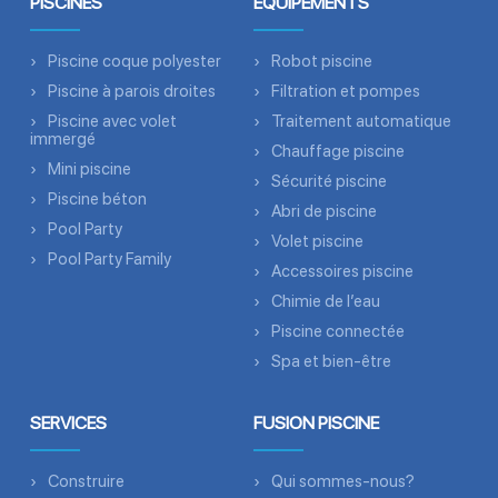
PISCINES
ÉQUIPEMENTS
Piscine coque polyester
Robot piscine
Piscine à parois droites
Filtration et pompes
Piscine avec volet
Traitement automatique
immergé
Chauffage piscine
Mini piscine
Sécurité piscine
Piscine béton
Abri de piscine
Pool Party
Volet piscine
Pool Party Family
Accessoires piscine
Chimie de l’eau
Piscine connectée
Spa et bien-être
SERVICES
FUSION PISCINE
Construire
Qui sommes-nous?