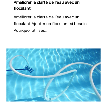
Améliorer la clarté de l’eau avec un
floculant
Améliorer la clarté de l’eau avec un
floculant Ajouter un floculant si besoin
Pourquoi utiliser…
Nettoyer
le
fond
d’une
piscine
:
robot