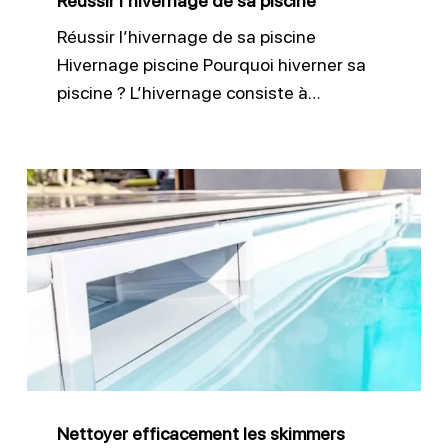
Réussir l’hivernage de sa piscine
Réussir l’hivernage de sa piscine
Hivernage piscine Pourquoi hiverner sa
piscine ? L’hivernage consiste à…
Nettoyer
efficacement
les
skimmers
piscine
Nettoyer efficacement les skimmers