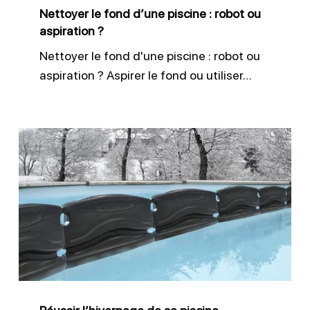
ou
Nettoyer le fond d’une piscine : robot ou
aspiration
aspiration ?
?
Nettoyer le fond d'une piscine : robot ou
aspiration ? Aspirer le fond ou utiliser…
Réussir
l’hivernage
de
sa
piscine