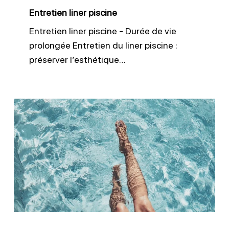
Entretien liner piscine
Entretien liner piscine - Durée de vie
prolongée Entretien du liner piscine :
préserver l’esthétique…
Améliorer
la
clarté
de
l’eau
avec
un
floculant