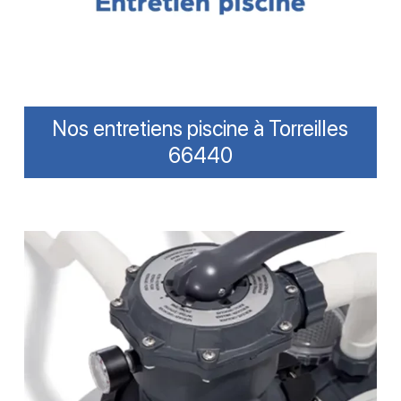
Nos entretiens piscine à Torreilles
66440
Comment
bien
nettoyer
son
filtre
piscine