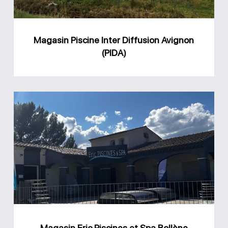
Magasin Piscine Inter Diffusion Avignon
(PIDA)
Magasin
Eric
Piscines
et
Spa
Bollène
Magasin Eric Piscines et Spa Bollène