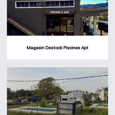
Apt
Magasin Destock Piscines Apt
Magasin
Piscine
Inter
Diffusion
Avignon
(PIDA)