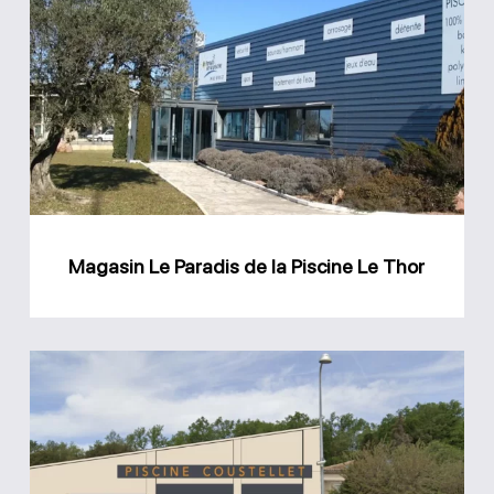
Le
Paradis
de
la
Piscine
Le
Thor
Magasin Le Paradis de la Piscine Le Thor
Magasin
Piscine
Coustellet
Cabrières-