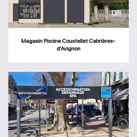
d’Avignon
Magasin Piscine Coustellet Cabrières-
d’Avignon
Magasin
MGV
Piscine
béton
Malaucène