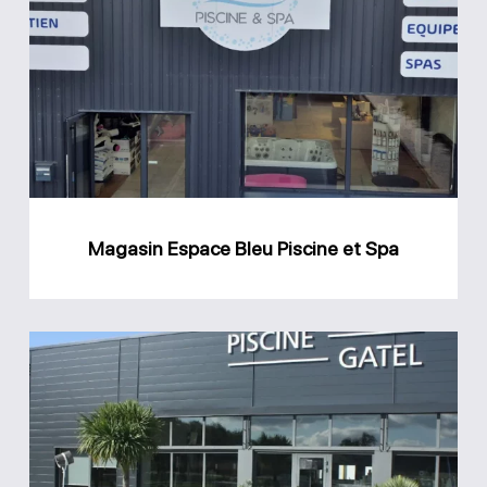
Espace
Bleu
Piscine
et
Spa
Magasin Espace Bleu Piscine et Spa
Magasin
GPA
Piscine
Gatel