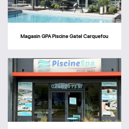
Carquefou
Magasin GPA Piscine Gatel Carquefou
Magasin
Rive
Sud
Piscine
et
Spa
Sainte-