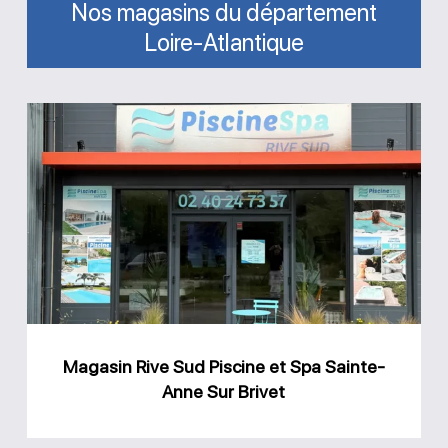
Nos magasins du département
Loire-Atlantique
Magasin
Rive
Sud
Piscine
et
Spa
Sainte-
Anne
Magasin Rive Sud Piscine et Spa Sainte-
Sur
Anne Sur Brivet
Brivet