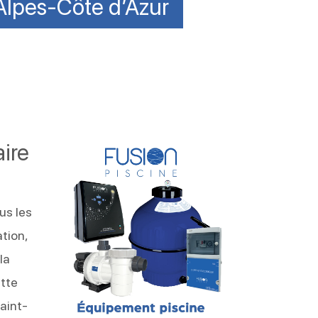
Alpes-Côte d’Azur
ire
us les
ation,
la
ette
aint-