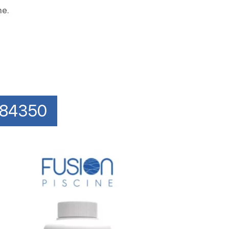
ne.
n 84350