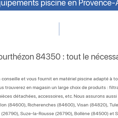
uipements piscine en Provence-
urthézon 84350 : tout le nécessa
onseille et vous fournit en matériel piscine adapté à to
us trouverez en magasin un large choix de produits : filtr
pièces détachées, accessoires, etc. Nous assurons aussi 
rillon (84600), Richerenches (84600), Visan (84820), Tul
t (26790), Suze-la-Rousse (26790), Bollène (84500) et S