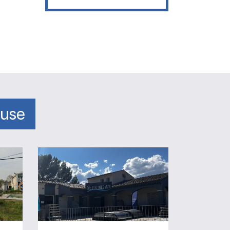
luse
Magasin
Eric
Piscines
et
Spa