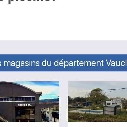
 magasins du département Vauc
Magasin
Magasin
Destock
Piscine
Piscines
Inter
Apt
Diffusion
Avignon