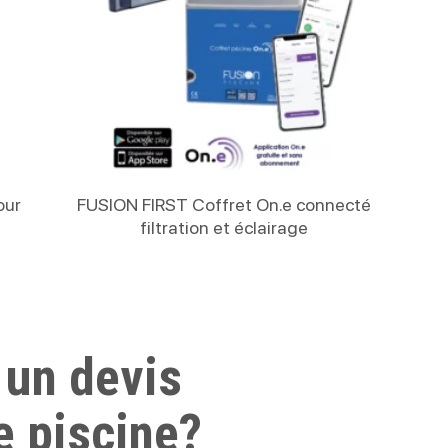
Lire La Suite
our
FUSION FIRST Coffret On.e connecté
filtration et éclairage
 un devis
e piscine?