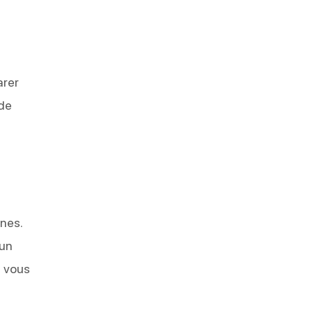
arer
 de
ines.
 un
s vous