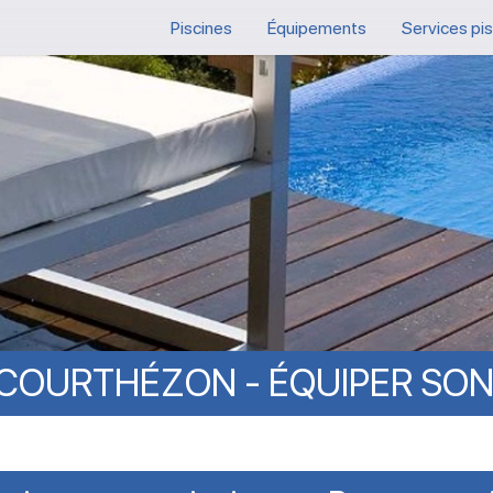
Piscines
Équipements
Services pi
COURTHÉZON
-
ÉQUIPER
SO