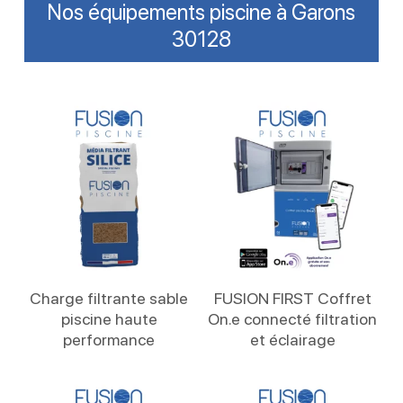
Nos équipements piscine à Garons
30128
Lire La Suite
Lire La Suite
Charge filtrante sable
FUSION FIRST Coffret
piscine haute
On.e connecté filtration
performance
et éclairage