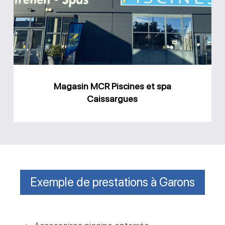
et
spa
Caissargues
Magasin MCR Piscines et spa
Caissargues
Exemple de prestations à Garons