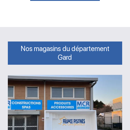
Nos magasins du département
Gard
Magasin
MCR
Piscines
et
Spas
Vestric-