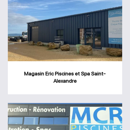
Magasin
Eric
Piscines
et
Spa
Saint-
Alexandre
Magasin Eric Piscines et Spa Saint-
Alexandre
Magasin
MCR
Piscines