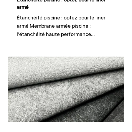
armé
Étanchéité piscine : optez pour le liner
armé Membrane armée piscine :
l’étanchéité haute performance…
Membrane
3D
antidérapante
CGT
Alkor
piscine