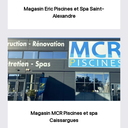
Magasin Eric Piscines et Spa Saint-
Alexandre
Magasin
MCR
Piscines
et
spa
Caissargues
Magasin MCR Piscines et spa
Caissargues