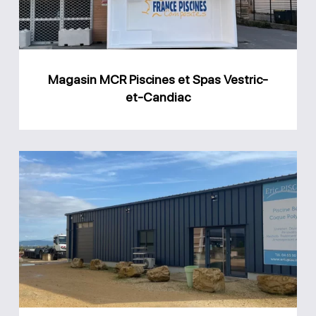
Vestric-
et-
Candiac
Magasin MCR Piscines et Spas Vestric-
et-Candiac
Magasin
Eric
Piscines
et
Spa
Saint-
Alexandre