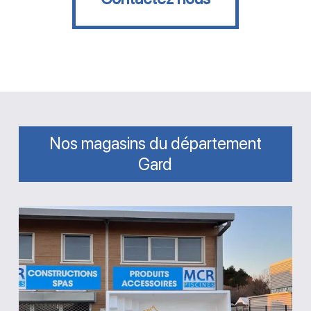
Nos magasins du département
Gard
Magasin
MCR
Piscines
et
Spas