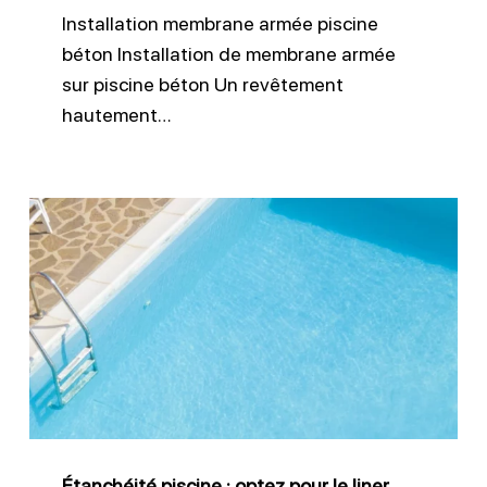
Installation membrane armée piscine
béton Installation de membrane armée
sur piscine béton Un revêtement
hautement…
Étanchéité
piscine
:
optez
pour
le
liner
armé
Étanchéité piscine : optez pour le liner