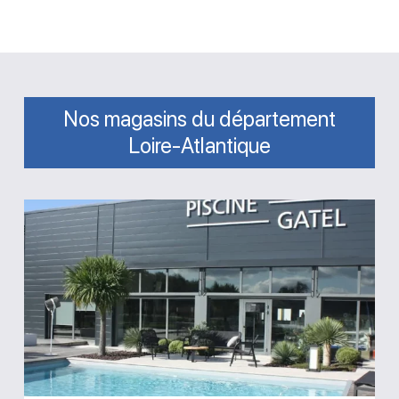
Nos magasins du département
Loire-Atlantique
Magasin
GPA
Piscine
Gatel
Carquefou