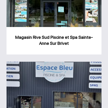
Piscine
et
Spa
Sainte-
Anne
Magasin Rive Sud Piscine et Spa Sainte-
Sur
Anne Sur Brivet
Brivet
Magasin
Espace
Bleu
Piscine
et
Spa