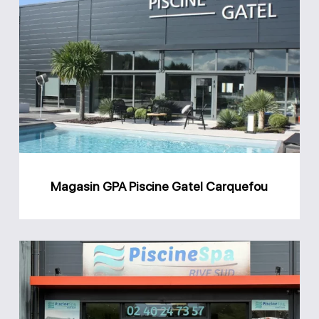
Magasin
GPA
Piscine
Gatel
Carquefou
Magasin GPA Piscine Gatel Carquefou
Magasin
Rive
Sud