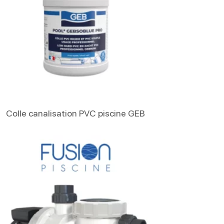
Lire La Suite
Colle canalisation PVC piscine GEB