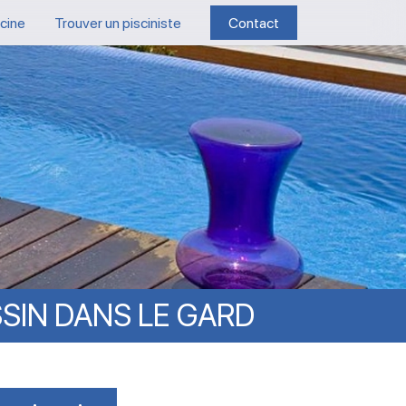
scine
Trouver un pisciniste
Contact
SIN
DANS
LE
GARD