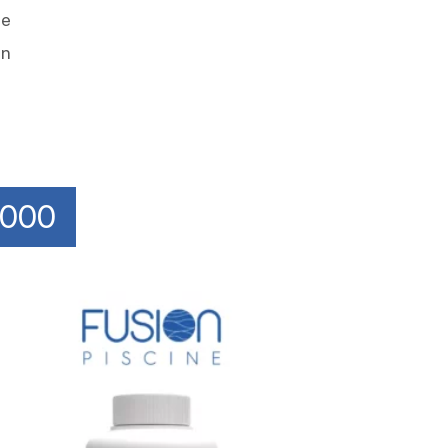
de
un
0000