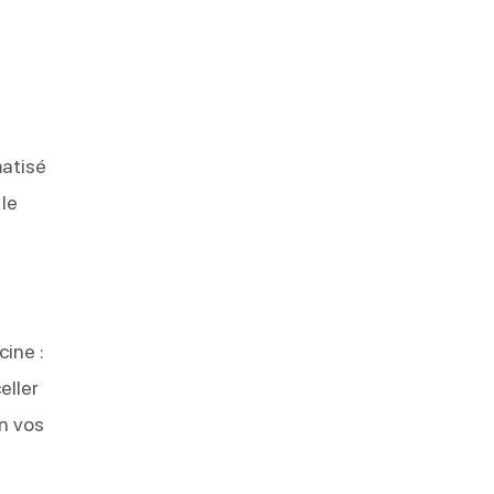
matisé
 le
ine :
eller
on vos