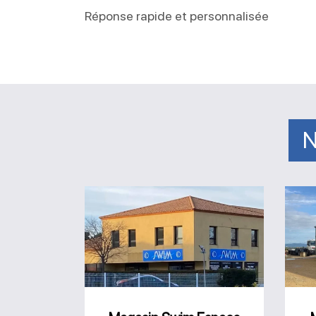
Réponse rapide et personnalisée
N
Magasin
Swim
Espace
Piscine
Caveirac