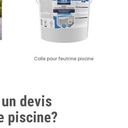
Lire La Suite
Colle pour feutrine piscine
 un devis
e piscine?