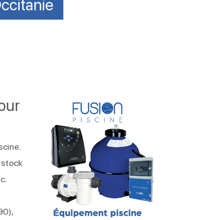
ccitanie
our
scine.
 stock
c.
90),