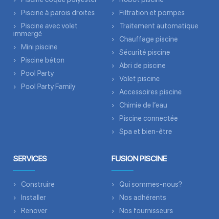
Piscine à parois droites
Filtration et pompes
Piscine avec volet
Traitement automatique
immergé
Chauffage piscine
Mini piscine
Sécurité piscine
Piscine béton
Abri de piscine
Pool Party
Volet piscine
Pool Party Family
Accessoires piscine
Chimie de l’eau
Piscine connectée
Spa et bien-être
SERVICES
FUSION PISCINE
Construire
Qui sommes-nous?
Installer
Nos adhérents
Renover
Nos fournisseurs