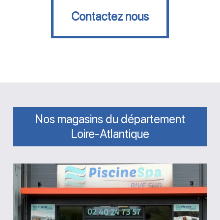
Contactez nous
Nos magasins du département
Loire-Atlantique
Magasin
Rive
Sud
Piscine