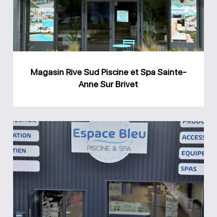
et
Spa
Sainte-
Anne
Magasin Rive Sud Piscine et Spa Sainte-
Sur
Anne Sur Brivet
Brivet
Magasin
Espace
Bleu
Piscine
et
spa