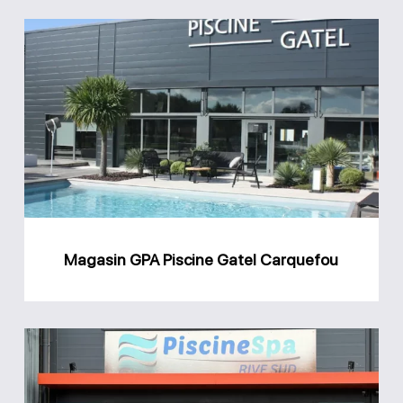
Magasin
GPA
Piscine
Gatel
Carquefou
Magasin GPA Piscine Gatel Carquefou
Magasin
Rive
Sud