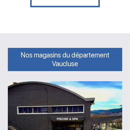
Nos magasins du département
Vaucluse
Magasin
Destock
Piscines
Apt