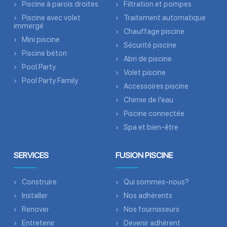
Piscine à parois droites
Filtration et pompes
Piscine avec volet
Traitement automatique
immergé
Chauffage piscine
Mini piscine
Sécurité piscine
Piscine béton
Abri de piscine
Pool Party
Volet piscine
Pool Party Family
Accessoires piscine
Chimie de l’eau
Piscine connectée
Spa et bien-être
SERVICES
FUSION PISCINE
Construire
Qui sommes-nous?
Installer
Nos adhérents
Renover
Nos fournisseurs
Entretenir
Devenir adhérent