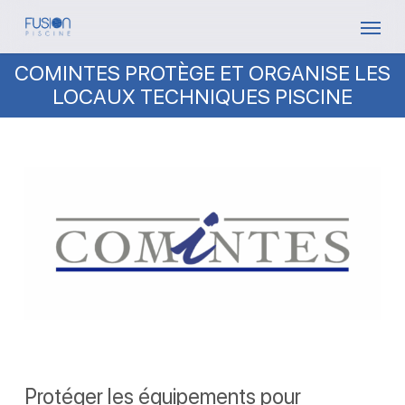
Skip
Menu
to
COMINTES PROTÈGE ET ORGANISE LES
main
LOCAUX TECHNIQUES PISCINE
content
Protéger les équipements pour