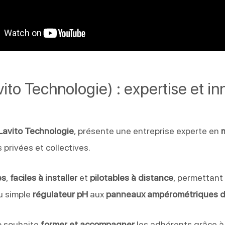
ito Technologie) : expertise et in
Lavito Technologie
, présente une entreprise experte en
 privées et collectives.
es
,
faciles à installer
et
pilotables à distance
, permettant 
u simple
régulateur pH
aux
panneaux ampérométriques d
to souhaite
former et accompagner
les adhérents grâce à 