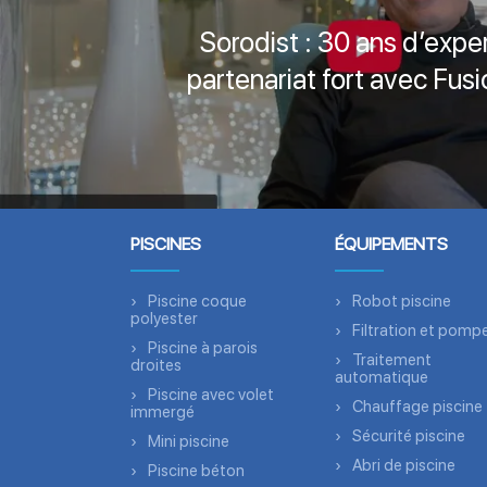
Sorodist : 30 ans d’exper
partenariat fort avec Fusi
PISCINES
ÉQUIPEMENTS
Piscine coque
Robot piscine
polyester
Filtration et pomp
Piscine à parois
Traitement
droites
automatique
Piscine avec volet
Chauffage piscine
immergé
Sécurité piscine
Mini piscine
Abri de piscine
Piscine béton