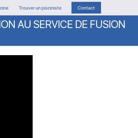
scine
Trouver un pisciniste
Contact
ION
AU
SERVICE
DE
FUSION