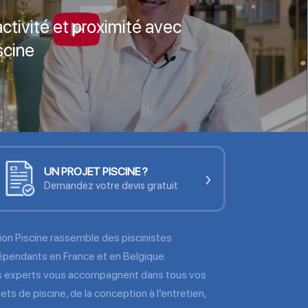
activité et proximité avec
scine
UN PROJET PISCINE ?
›
Demandez votre devis gratuit
ion Piscine rassemble des piscinistes
épendants en France et en Belgique.
 experts vous accompagnent dans tous vos
jets de piscine, de la conception à l’entretien,