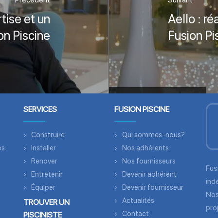
tise et un
Aello : ré
on Piscine
Fusion Pi
SERVICES
FUSION PISCINE
Construire
Qui sommes-nous?
es
Installer
Nos adhérents
Renover
Nos fournisseurs
Fus
Entretenir
Devenir adhérent
ind
Équiper
Devenir fournisseur
Nos
Actualités
TROUVER UN
pro
Contact
PISCINISTE