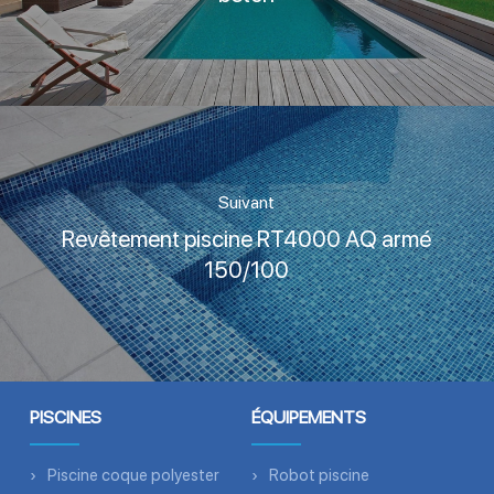
Suivant
Revêtement piscine RT4000 AQ armé
150/100
PISCINES
ÉQUIPEMENTS
Piscine coque polyester
Robot piscine