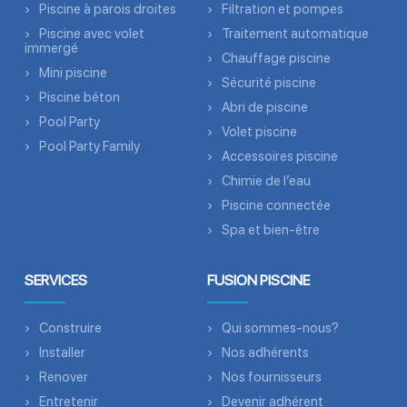
Piscine à parois droites
Filtration et pompes
Piscine avec volet
Traitement automatique
immergé
Chauffage piscine
Mini piscine
Sécurité piscine
Piscine béton
Abri de piscine
Pool Party
Volet piscine
Pool Party Family
Accessoires piscine
Chimie de l’eau
Piscine connectée
Spa et bien-être
SERVICES
FUSION PISCINE
Construire
Qui sommes-nous?
Installer
Nos adhérents
Renover
Nos fournisseurs
Entretenir
Devenir adhérent