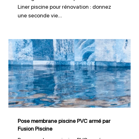
Liner piscine pour rénovation : donnez
une seconde vie…
Pose
membrane
piscine
PVC
armé
par
Fusion
Piscine
Pose membrane piscine PVC armé par
Fusion Piscine