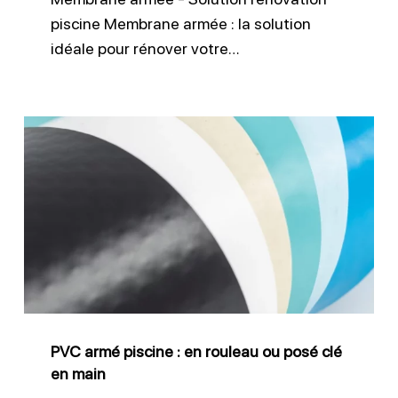
piscine Membrane armée : la solution
idéale pour rénover votre…
PVC
armé
piscine
:
en
rouleau
ou
posé
PVC armé piscine : en rouleau ou posé clé
clé
en main
en