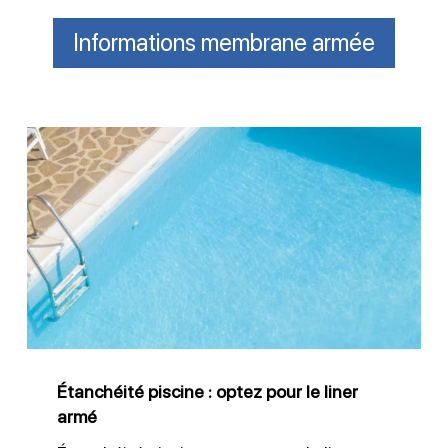
Informations membrane armée
Étanchéité
piscine
:
optez
pour
le
liner
armé
Étanchéité piscine : optez pour le liner
armé