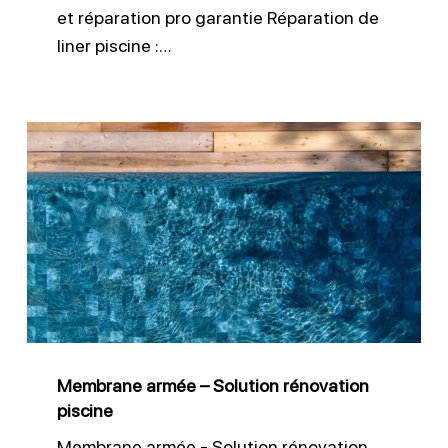
et réparation pro garantie Réparation de
liner piscine :…
Membrane
armée
–
Solution
rénovation
piscine
Membrane armée – Solution rénovation
piscine
Membrane armée - Solution rénovation