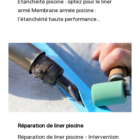
Étanchéité piscine : optez pour le liner
armé Membrane armée piscine :
l’étanchéité haute performance…
Réparation
de
liner
piscine
Réparation de liner piscine
Réparation de liner piscine - Intervention