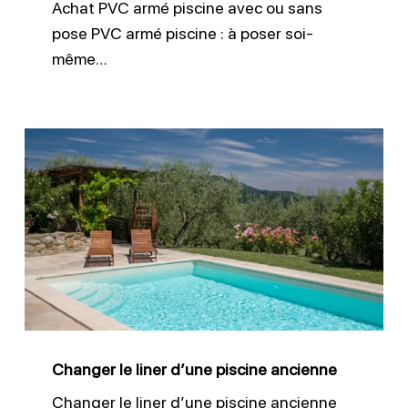
Achat PVC armé piscine avec ou sans
main
pose PVC armé piscine : à poser soi-
même…
Changer
le
liner
d’une
piscine
ancienne
Changer le liner d’une piscine ancienne
Changer le liner d’une piscine ancienne