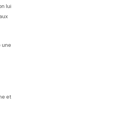
n lui
 aux
e une
ne et