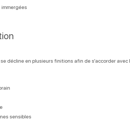
es immergées
tion
se décline en plusieurs finitions afin de s’accorder avec 
orain
se
nes sensibles