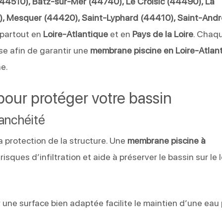
44510), Batz-sur-Mer (44740), Le Croisic (44490), La
0), Mesquer (44420), Saint-Lyphard (44410), Saint-Andr
 partout en
Loire-Atlantique
et en
Pays de la Loire
. Chaq
ise afin de garantir une
membrane piscine en Loire-Atlan
he.
our protéger votre bassin
tanchéité
a protection de la structure. Une
membrane piscine à
sques d’infiltration et aide à préserver le bassin sur le 
ar une surface bien adaptée facilite le maintien d’une eau