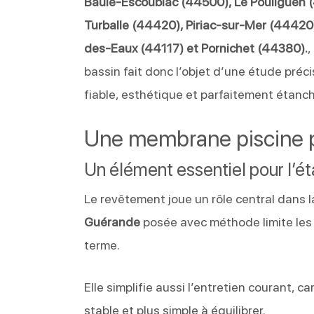
Baule-Escoublac (44500), Le Pouliguen (
Turballe (44420), Piriac-sur-Mer (4442
des-Eaux (44117) et Pornichet (44380).
,
bassin fait donc l’objet d’une étude préc
fiable, esthétique et parfaitement étanc
Une membrane piscine p
Un élément essentiel pour l’é
Le revêtement joue un rôle central dans l
Guérande
posée avec méthode limite les ri
terme.
Elle simplifie aussi l’entretien courant, c
stable et plus simple à équilibrer.