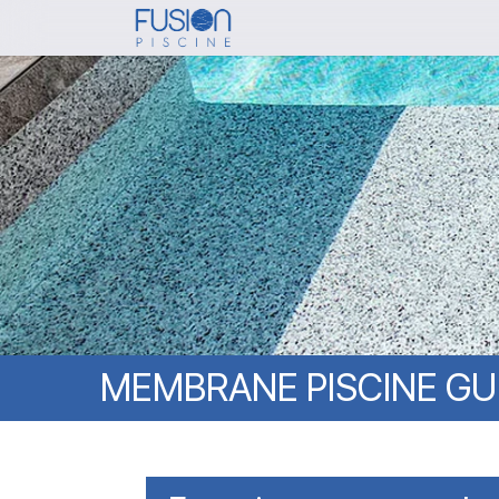
Skip
to
main
content
MEMBRANE
PISCINE
GU