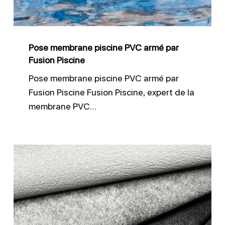
par
Fusion
Piscine
Pose membrane piscine PVC armé par
Fusion Piscine
Pose membrane piscine PVC armé par
Fusion Piscine Fusion Piscine, expert de la
membrane PVC…
Membrane
3D
antidérapante
CGT
Alkor