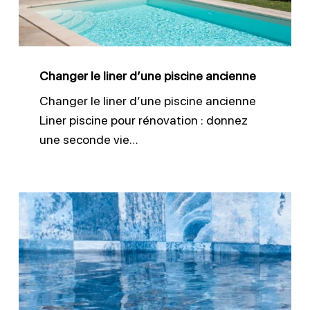
ancienne
Changer le liner d’une piscine ancienne
Changer le liner d’une piscine ancienne
Liner piscine pour rénovation : donnez
une seconde vie…
Pose
membrane
piscine
PVC
armé