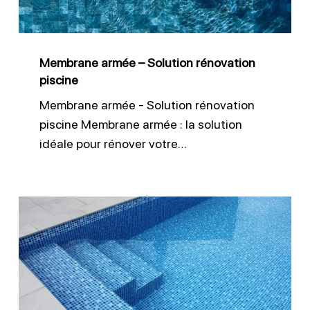
piscine
Membrane armée – Solution rénovation
piscine
Membrane armée - Solution rénovation
piscine Membrane armée : la solution
idéale pour rénover votre…
Revêtement
piscine
RT4000
AQ
armé