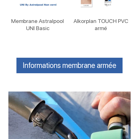
Lire La Suite
Lire La Suite
Membrane Astralpool
Alkorplan TOUCH PVC
UNI Basic
armé
Informations membrane armée
Réparation
de
liner
piscine