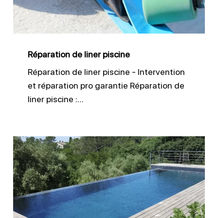
Réparation de liner piscine
Réparation de liner piscine - Intervention
et réparation pro garantie Réparation de
liner piscine :…
Membrane
armée
pour
piscine
à