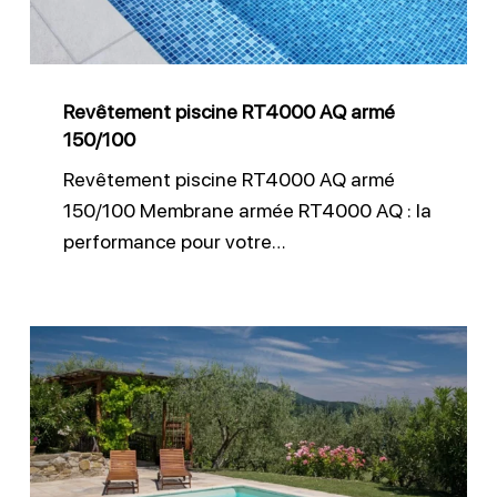
150/100
Revêtement piscine RT4000 AQ armé
150/100
Revêtement piscine RT4000 AQ armé
150/100 Membrane armée RT4000 AQ : la
performance pour votre…
Changer
le
liner
d’une
piscine