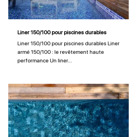
Liner 150/100 pour piscines durables
Liner 150/100 pour piscines durables Liner
armé 150/100 : le revêtement haute
performance Un liner…
Membrane
armée
–
Solution
rénovation