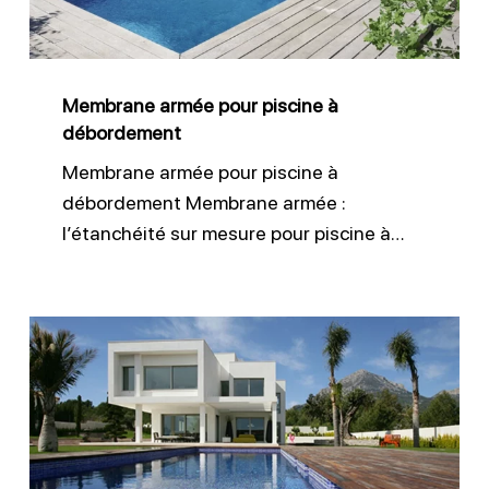
débordement
Membrane armée pour piscine à
débordement
Membrane armée pour piscine à
débordement Membrane armée :
l’étanchéité sur mesure pour piscine à…
Liner
150/100
pour
piscines
durables