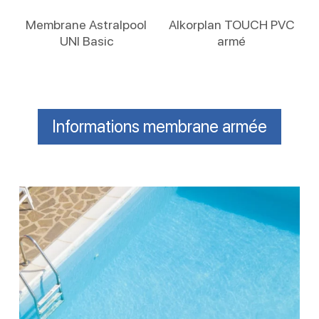
Lire La Suite
Lire La Suite
Membrane Astralpool
Alkorplan TOUCH PVC
UNI Basic
armé
Informations membrane armée
Étanchéité
piscine
:
optez
pour
le