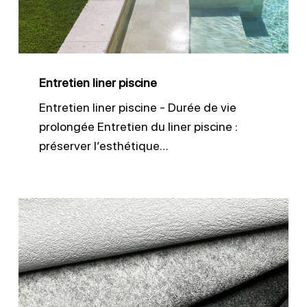
Entretien liner piscine
Entretien liner piscine - Durée de vie
prolongée Entretien du liner piscine :
préserver l’esthétique…
Membrane
3D
antidérapante
CGT
Alkor