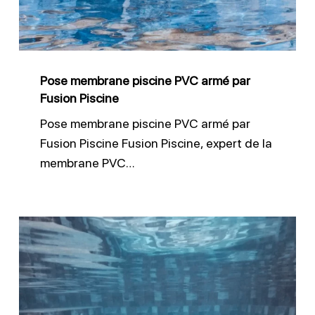
par
Fusion
Piscine
Pose membrane piscine PVC armé par
Fusion Piscine
Pose membrane piscine PVC armé par
Fusion Piscine Fusion Piscine, expert de la
membrane PVC…
Quel
liner
choisir
pour