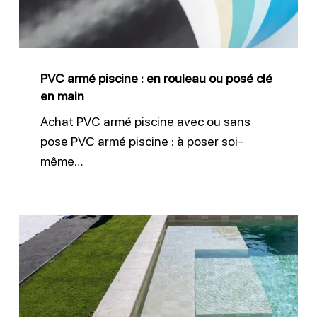
rouleau
ou
posé
PVC armé piscine : en rouleau ou posé clé
clé
en main
en
Achat PVC armé piscine avec ou sans
main
pose PVC armé piscine : à poser soi-
même…
Entretien
liner
piscine