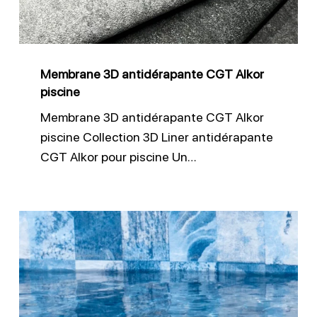
piscine
Membrane 3D antidérapante CGT Alkor
piscine
Membrane 3D antidérapante CGT Alkor
piscine Collection 3D Liner antidérapante
CGT Alkor pour piscine Un…
Pose
membrane
piscine
PVC
armé