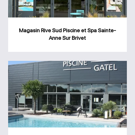
Spa
Sainte-
Anne
Magasin Rive Sud Piscine et Spa Sainte-
Sur
Anne Sur Brivet
Brivet
Magasin
GPA
Piscine
Gatel
Carquefou