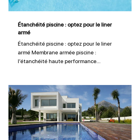
liner
armé
Étanchéité piscine : optez pour le liner
armé
Étanchéité piscine : optez pour le liner
armé Membrane armée piscine :
l’étanchéité haute performance…
Liner
150/100
pour
piscines
durables