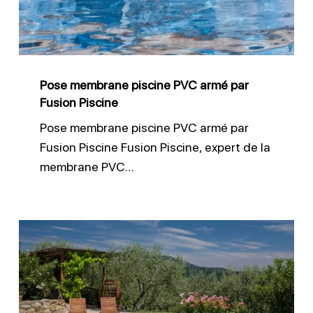
armé
par
Fusion
Piscine
Pose membrane piscine PVC armé par
Fusion Piscine
Pose membrane piscine PVC armé par
Fusion Piscine Fusion Piscine, expert de la
membrane PVC…
Changer
le
liner
d’une