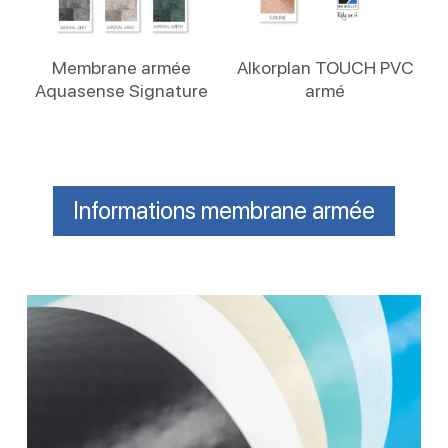
Lire La Suite
Lire La Suite
Membrane armée
Alkorplan TOUCH PVC
Aquasense Signature
armé
Informations membrane armée
PVC
armé
piscine
:
en