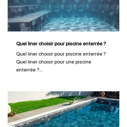
pour
piscine
enterrée
?
Quel liner choisir pour piscine enterrée ?
Quel liner choisir pour piscine enterrée ?
Quel liner choisir pour une piscine
enterrée ?…
Liner
sur
mesure
pour