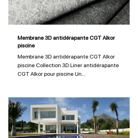
Alkor
piscine
Membrane 3D antidérapante CGT Alkor
piscine
Membrane 3D antidérapante CGT Alkor
piscine Collection 3D Liner antidérapante
CGT Alkor pour piscine Un…
Liner
150/100
pour
piscines