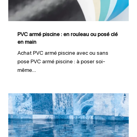
rouleau
ou
posé
PVC armé piscine : en rouleau ou posé clé
clé
en main
en
Achat PVC armé piscine avec ou sans
main
pose PVC armé piscine : à poser soi-
même…
Pose
membrane
piscine
PVC