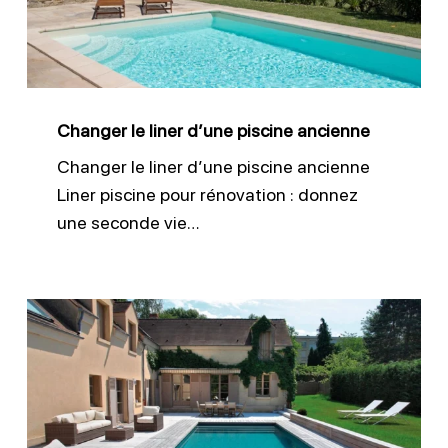
piscine
ancienne
Changer le liner d’une piscine ancienne
Changer le liner d’une piscine ancienne
Liner piscine pour rénovation : donnez
une seconde vie…
Installation
membrane
armée
piscine
béton