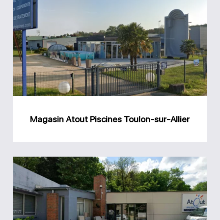
Atout
Piscines
Toulon-
sur-
Allier
Magasin Atout Piscines Toulon-sur-Allier
Magasin
Atout
Piscines
Cusset