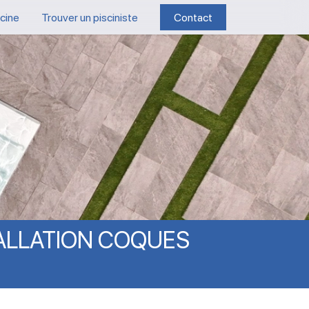
scine
Trouver un pisciniste
Contact
ALLATION
COQUES