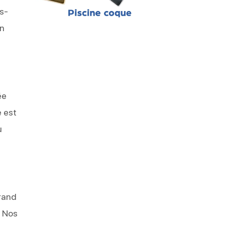
as-
on
ée
e est
u
grand
. Nos