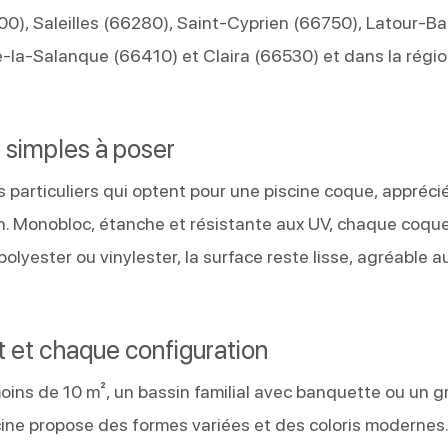
00), Saleilles (66280), Saint-Cyprien (66750), Latour-B
e-la-Salanque (66410) et Claira (66530) et dans la régi
 simples à poser
 particuliers qui optent pour une piscine coque, appréci
ation. Monobloc, étanche et résistante aux UV, chaque coqu
lyester ou vinylester, la surface reste lisse, agréable a
t et chaque configuration
oins de 10 m², un bassin familial avec banquette ou un 
scine propose des formes variées et des coloris modernes