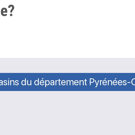
ue?
sins du département Pyrénées-O