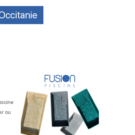
Occitanie
iscine
er ou