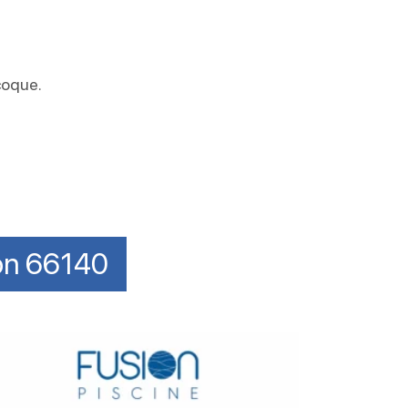
coque.
lon 66140