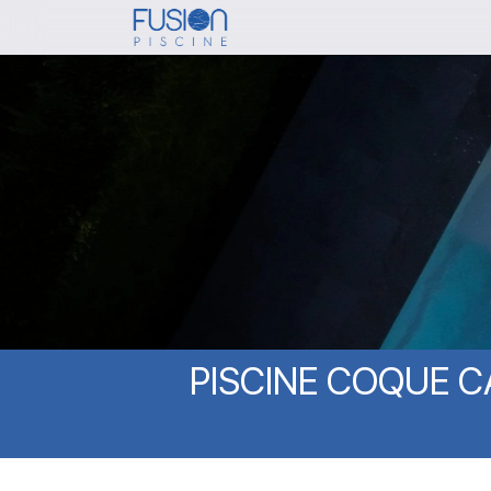
Skip
to
main
content
PISCINE
COQUE
C