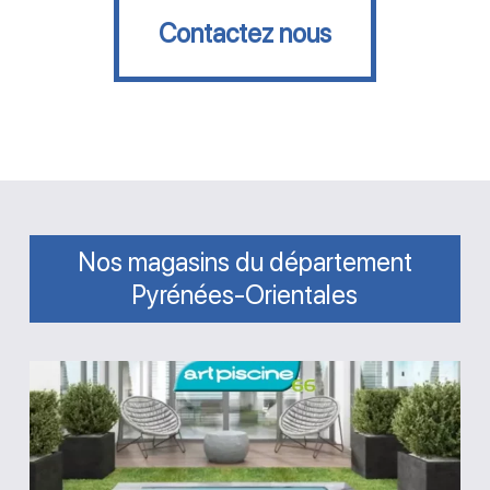
Contactez nous
Nos magasins du département
Pyrénées-Orientales
Magasin
Art
Piscine
66